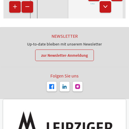
Saal Dresden
D36
D35
D33
D31
D29
NEWSLETTER
D27
Up-to-date bleiben mit unserem Newsletter
B20
zur Newsletter-Anmeldung
B19
B18
A18
Folgen Sie uns