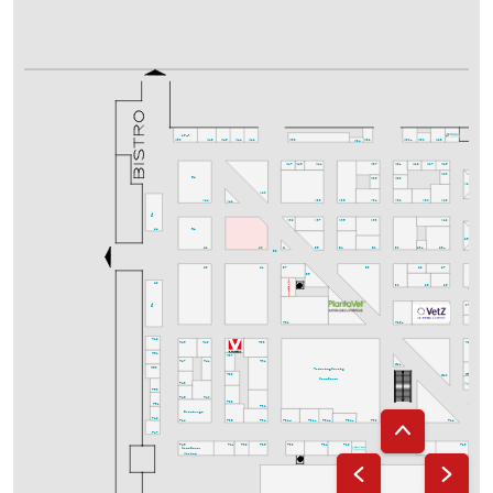
15m²
M50
M48
M38
M30a
M30
M28
M32
M34
M46
M44
M42
M37
M31
M29
M25
M45
M47
M41
M27
M23
Bistro
M35
M33
K26c
K26b
K26d
K26a
K40
K38
K36
K34
K32
K30
K28
K44
K42
Bistro
K37
K35
K33
K29
K39
J44
Bistro
J26c
J26b
J26d
J40
J36
J42
J34
J32
J30
J28a
J28b
LM
J38
J43
J41
J37
J29
J27
J33
J35
Chillout
J49
I30
I28
I25
I26
Bistro
I27
H32
H28a
H26
H49
H45
H43
H33
H25
H23
H51
H37
H31
H47
H41
G41
H53
Hardenberg Consulting
G36
G32
H39
G40
Career Corner
F48
F53
F46
F40
F38
F51
F32
Businesslounge
F49
F30
F36
F34
F34d
F34c
F34b
F34a
F22
F44
F24
F47
F45
F39
F35
F33
F31
F29
F25
F23
F41
Career Corner
Workshop
F21