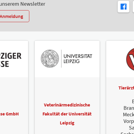
 unserem Newsletter
r-Anmeldung
Tierär
B
Veterinärmedizinische
Bra
esse GmbH
Fakultät der Universität
Meck
Vor
Leipzig
S