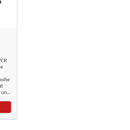
-PCR
de
 hohe
ät
un...