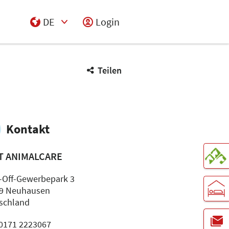
DE
Login
Select Input
Teilen
Kontakt
T ANIMALCARE
-Off-Gewerbepark 3
9 Neuhausen
schland
: 0171 2223067