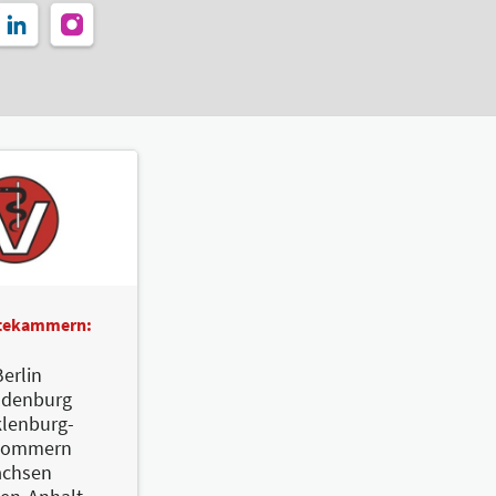
ztekammern:
erlin
ndenburg
lenburg-
pommern
achsen