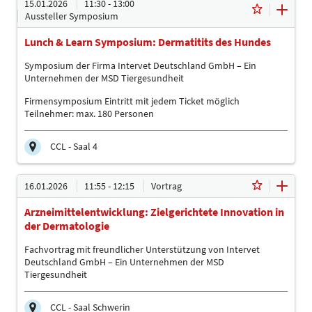
15.01.2026
11:30 - 13:00
Aussteller Symposium
Lunch & Learn Symposium: Dermatitits des Hundes
Symposium der Firma Intervet Deutschland GmbH – Ein
Unternehmen der MSD Tiergesundheit
Firmensymposium Eintritt mit jedem Ticket möglich
Teilnehmer: max. 180 Personen
CCL - Saal 4
15.01.2026 | 11:30 - 13:00
16.01.2026
11:55 - 12:15
Vortrag
Sprache
Arzneimittelentwicklung: Zielgerichtete Innovation in
Deutsch
der Dermatologie
Themen
Firmensymposium
Fachvortrag mit freundlicher Unterstützung von Intervet
Deutschland GmbH – Ein Unternehmen der MSD
Tiergesundheit
CCL - Saal Schwerin