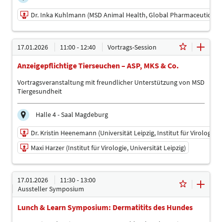
Dr. Inka Kuhlmann (MSD Animal Health, Global Pharmaceutical 
16.01.2026 | 11:55 - 12:15
17.01.2026
11:00 - 12:40
Vortrags-Session
Dr. Inka Kuhlmann (MSD Animal Health, Global
Pharmaceutical Development)
Anzeigepflichtige Tierseuchen – ASP, MKS & Co.
Referent
Vortragsveranstaltung mit freundlicher Unterstützung von MSD
Sprache
Tiergesundheit
Deutsch
Halle 4 - Saal Magdeburg
Dr. Kristin Heenemann (Universität Leipzig, Institut für Virologie)
Maxi Harzer (Institut für Virologie, Universität Leipzig)
17.01.2026 | 11:00 - 12:40
17.01.2026
11:30 - 13:00
Dr. Kristin Heenemann (Universität Leipzig, Institut für
Aussteller Symposium
Virologie)
Vorsitz
Lunch & Learn Symposium: Dermatitits des Hundes
Maxi Harzer (Institut für Virologie, Universität Leipzig)