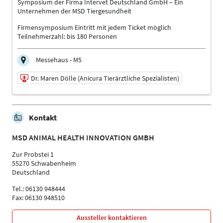
Symposium der Firma Intervet Deutschland GmbH – Ein
Vorsitz
Unternehmen der MSD Tiergesundheit
Sprache
Firmensymposium Eintritt mit jedem Ticket möglich
Deutsch
Teilnehmerzahl: bis 180 Personen
Messehaus - M5
Dr. Maren Dölle (Anicura Tierärztliche Spezialisten)
17.01.2026 | 11:30 - 13:00
Kontakt
Dr. Maren Dölle (Anicura Tierärztliche Spezialisten)
Referent
MSD ANIMAL HEALTH INNOVATION GMBH
Sprache
Deutsch
Zur Probstei 1
55270 Schwabenheim
Themen
Deutschland
Firmensymposium
Tel.: 06130 948444
Fax: 06130 948510
Aussteller kontaktieren