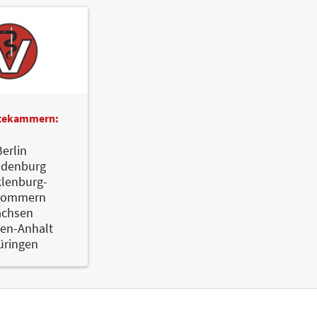
ztekammern:
erlin
ndenburg
lenburg-
pommern
achsen
en-Anhalt
üringen