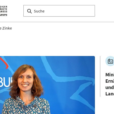
e Zinke
Min
Ern
und
Lan