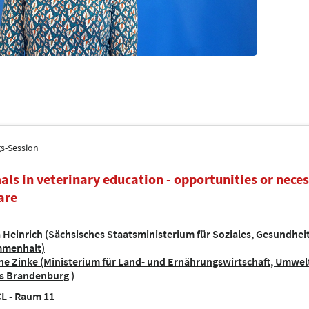
gs-Session
als in veterinary education - opportunities or neces
are
 Heinrich (Sächsisches Staatsministerium für Soziales, Gesundheit
menhalt)
ne Zinke (Ministerium für Land- und Ernährungswirtschaft, Umwe
s Brandenburg )
L - Raum 11