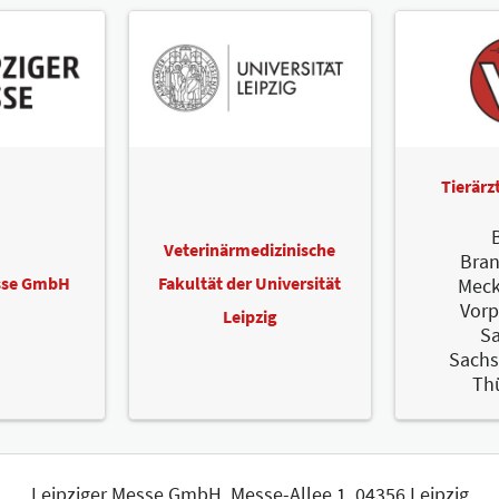
Tierär
B
Veterinärmedizinische
Bra
esse GmbH
Fakultät der Universität
Meck
Vor
Leipzig
S
Sachs
Th
Leipziger Messe GmbH, Messe-Allee 1, 04356 Leipzig