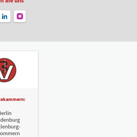
n Sie uns
ztekammern:
erlin
ndenburg
lenburg-
pommern