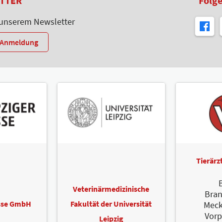
TTER
Folge
 unserem Newsletter
r-Anmeldung
Tierär
B
Veterinärmedizinische
Bra
esse GmbH
Fakultät der Universität
Meck
Vor
Leipzig