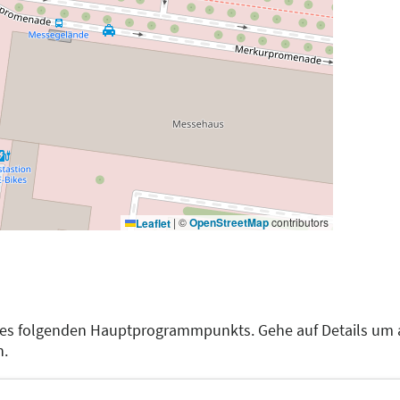
|
©
OpenStreetMap
contributors
Leaflet
des folgenden Hauptprogrammpunkts. Gehe auf Details um 
n.