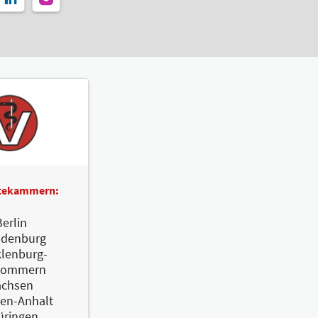
ztekammern:
erlin
ndenburg
lenburg-
pommern
achsen
en-Anhalt
üringen