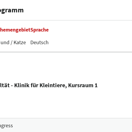
ollen Ihr Wissen zusätzlich erweitern bzw. festigen.
rogramm
hemengebiet
Sprache
und / Katze
Deutsch
tät - Klinik für Kleintiere, Kursraum 1
ngress