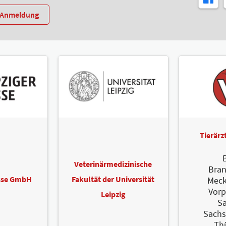
r-Anmeldung
Tierär
B
Veterinärmedizinische
Bra
esse GmbH
Fakultät der Universität
Meck
Vor
Leipzig
S
Sachs
Th