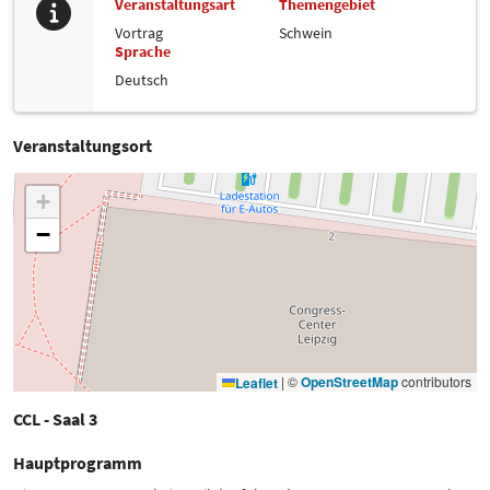
Veranstaltungsart
Themengebiet
Vortrag
Schwein
Sprache
Deutsch
Veranstaltungsort
+
−
|
©
OpenStreetMap
contributors
Leaflet
CCL - Saal 3
Hauptprogramm