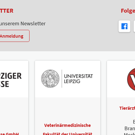
TTER
Folge
 unserem Newsletter
r-Anmeldung
Tierär
B
Veterinärmedizinische
Bra
esse GmbH
Fakultät der Universität
Meck