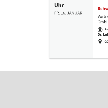
Uhr
Schw
FR. 16. JANUAR
Vortr
Gmb
Pr
Dr. Lu
CC