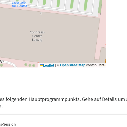
|
©
OpenStreetMap
contributors
Leaflet
des folgenden Hauptprogrammpunkts. Gehe auf Details um 
n.
gs-Session