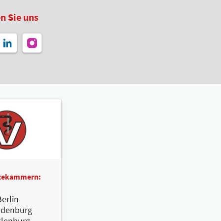
n Sie uns
ztekammern:
erlin
ndenburg
lenburg-