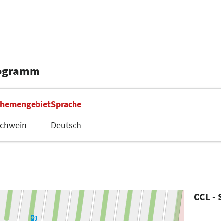
rogramm
hemengebiet
Sprache
chwein
Deutsch
CCL - 