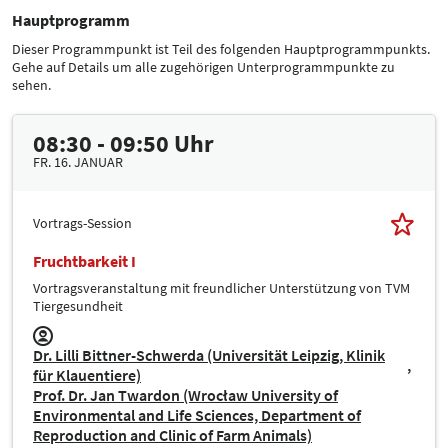
Hauptprogramm
Dieser Programmpunkt ist Teil des folgenden Hauptprogrammpunkts.
Gehe auf Details um alle zugehörigen Unterprogrammpunkte zu
sehen.
08:30 - 09:50 Uhr
FR. 16. JANUAR
Vortrags-Session
Fruchtbarkeit I
Vortragsveranstaltung mit freundlicher Unterstützung von TVM
Tiergesundheit
Dr. Lilli Bittner-Schwerda (Universität Leipzig, Klinik
für Klauentiere)
Prof. Dr. Jan Twardon (Wrocław University of
Environmental and Life Sciences, Department of
Reproduction and Clinic of Farm Animals)