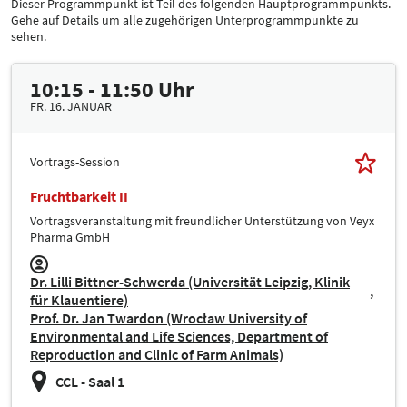
Dieser Programmpunkt ist Teil des folgenden Hauptprogrammpunkts.
Gehe auf Details um alle zugehörigen Unterprogrammpunkte zu
sehen.
10:15 - 11:50 Uhr
FR. 16. JANUAR
Vortrags-Session
Fruchtbarkeit II
Vortragsveranstaltung mit freundlicher Unterstützung von Veyx
Pharma GmbH
Dr. Lilli Bittner-Schwerda (Universität Leipzig, Klinik
für Klauentiere)
Prof. Dr. Jan Twardon (Wrocław University of
Environmental and Life Sciences, Department of
Reproduction and Clinic of Farm Animals)
CCL - Saal 1