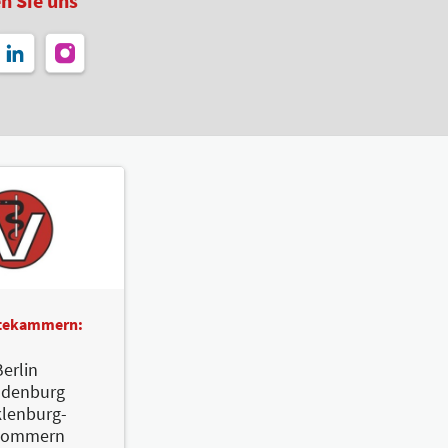
n Sie uns
ztekammern:
erlin
ndenburg
lenburg-
pommern