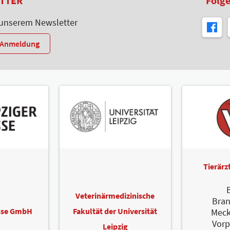
TTER
Folge
 unserem Newsletter
r-Anmeldung
Tierär
B
Veterinärmedizinische
Bra
esse GmbH
Fakultät der Universität
Meck
Vor
Leipzig