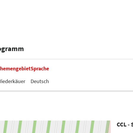
rogramm
hemengebiet
Sprache
iederkäuer
Deutsch
CCL - 