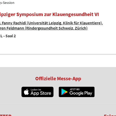
gs-Session
eipziger Symposium zur Klauengesundheit VI
. Fanny Rachidi (Universität Leipzig, Klinik für Klauentiere)
aren Feldmann (Rindergesundheit Schweiz, Zürich)
L - Saal 2
Offizielle Messe-App