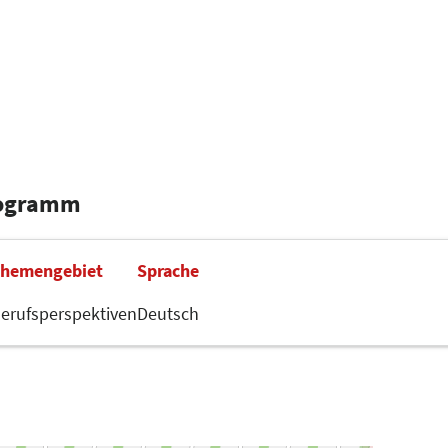
rogramm
hemengebiet
Sprache
erufsperspektiven
Deutsch