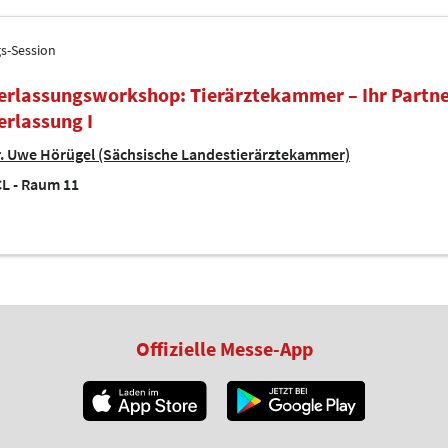
gs-Session
erlassungsworkshop: Tierärztekammer – Ihr Partne
erlassung I
. Uwe Hörügel (Sächsische Landestierärztekammer)
L - Raum 11
Offizielle Messe-App