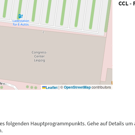
CCL -
|
©
OpenStreetMap
contributors
Leaflet
des folgenden Hauptprogrammpunkts. Gehe auf Details um 
n.