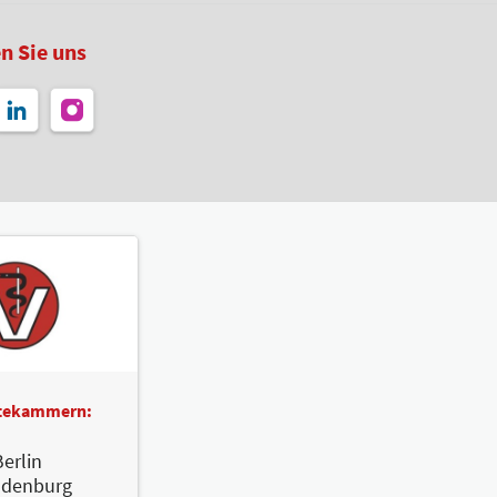
n Sie uns
ztekammern:
erlin
ndenburg