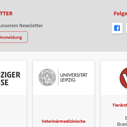
TTER
Folge
 unserem Newsletter
r-Anmeldung
Tierär
B
Veterinärmedizinische
Bra