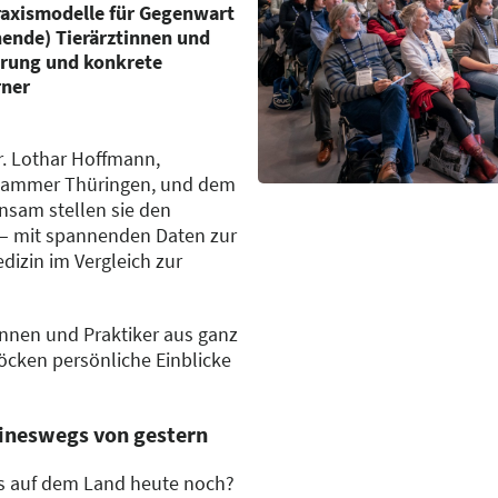
Praxismodelle für Gegenwart
ende) Tierärztinnen und
ierung und konkrete
rner
r. Lothar Hoffmann,
ekammer Thüringen, und dem
nsam stellen sie den
r – mit spannenden Daten zur
dizin im Vergleich zur
nnen und Praktiker aus ganz
öcken persönliche Einblicke
eineswegs von gestern
axis auf dem Land heute noch?