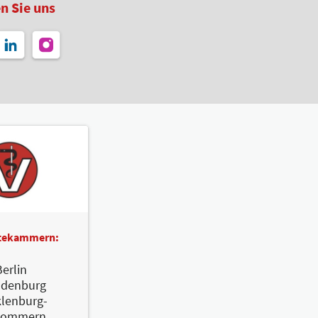
n Sie uns
ztekammern:
erlin
ndenburg
lenburg-
pommern