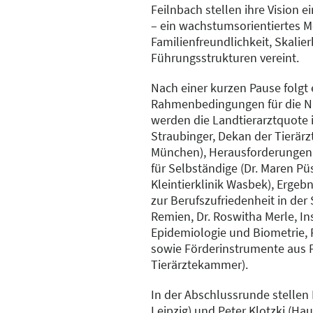
Feilnbach stellen ihre Vision 
– ein wachstumsorientiertes M
Familienfreundlichkeit, Skali
Führungsstrukturen vereint.
Nach einer kurzen Pause folgt
Rahmenbedingungen für die Ni
werden die Landtierarztquote i
Straubinger, Dekan der Tierärz
München), Herausforderungen
für Selbständige (Dr. Maren Püs
Kleintierklinik Wasbek), Ergeb
zur Berufszufriedenheit in der
Remien, Dr. Roswitha Merle, Ins
Epidemiologie und Biometrie, F
sowie Förderinstrumente aus F
Tierärztekammer).
In der Abschlussrunde stellen D
Leipzig) und Peter Klotzki (Ha