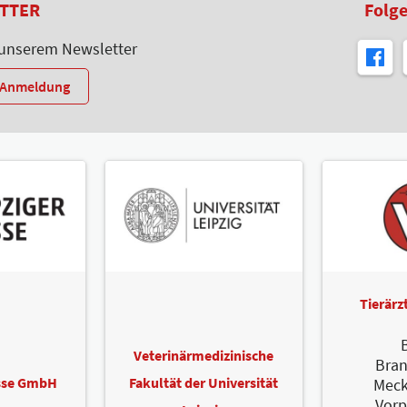
TTER
Folge
 unserem Newsletter
r-Anmeldung
Tierär
B
Veterinärmedizinische
Bra
esse GmbH
Fakultät der Universität
Meck
Vor