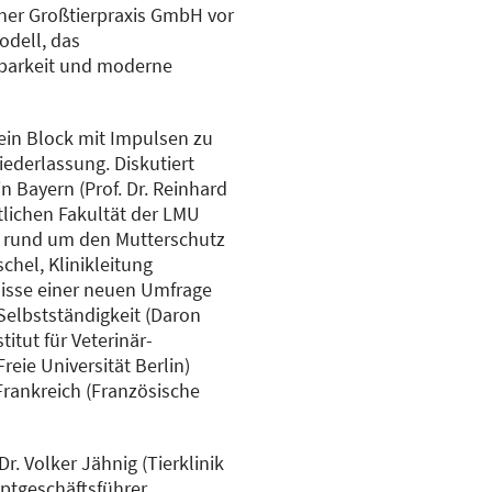
einer Großtierpraxis GmbH vor
odell, das
erbarkeit und moderne
 ein Block mit Impulsen zu
ederlassung. Diskutiert
n Bayern (Prof. Dr. Reinhard
tlichen Fakultät der LMU
 rund um den Mutterschutz
chel, Klinikleitung
nisse einer neuen Umfrage
 Selbstständigkeit (Daron
titut für Veterinär-
reie Universität Berlin)
rankreich (Französische
r. Volker Jähnig (Tierklinik
uptgeschäftsführer