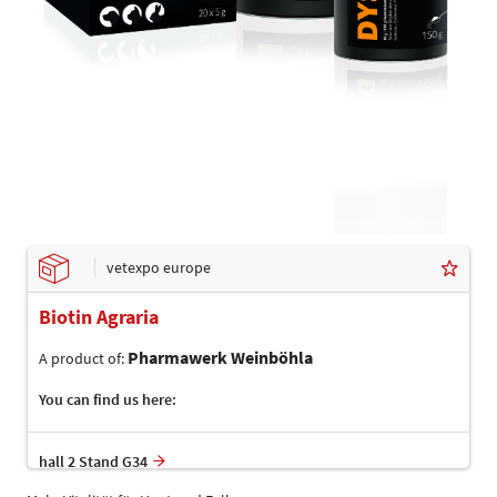
vetexpo europe
Biotin Agraria
Pharmawerk Weinböhla
A product of:
You can find us here:
hall 2 Stand G34