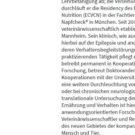
Lehrbefähigung ab; die Verleihun
durchläuft er die Residency des
Nutrition (ECVCN) in der Fachtie
Napfcheck® in München. Seit 2019
veterinärwissenschaftlich etab
Mannheim. Sein klinisch, wie au
hierbei auf der Epilepsie und a
deren Verhaltensbegleitstörung
praktizierenden Tätigkeit pfleg
betreibt permanent in Kooperati
Forschung, betreut Doktoranden
Kooperationen mit der Universit
eine weitere Durchleuchtung von
oder bei chronischen neurologi
translationale Untersuchung d
Ernährung und Verhalten ist hie
anwendungsorientierten Forschun
Veterinärwissenschaftler und Re
des neuen Gebietes der kompara
Mensch und Tier.