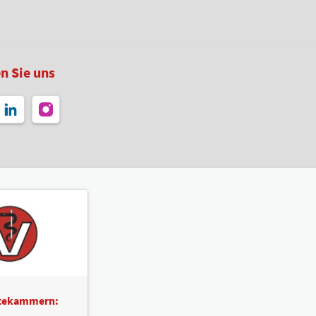
n Sie uns
ztekammern: