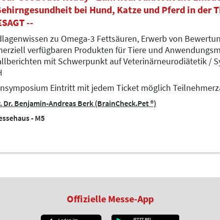
Gehirngesundheit bei Hund, Katze und Pferd in der Ti
SAGT --
lagenwissen zu Omega-3 Fettsäuren, Erwerb von Bewertung
rziell verfügbaren Produkten für Tiere und Anwendungsmet
allberichten mit Schwerpunkt auf Veterinärneurodiätetik /
H
nsymposium Eintritt mit jedem Ticket möglich Teilnehmerz
. Dr. Benjamin-Andreas Berk (BrainCheck.Pet ®)
essehaus - M5
Offizielle Messe-App