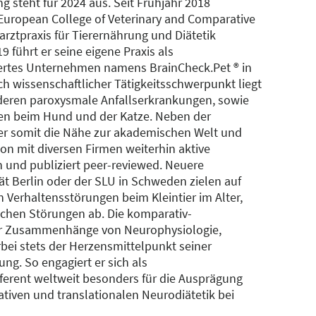
g steht für 2024 aus. Seit Frühjahr 2018
 European College of Veterinary and Comparative
rarztpraxis für Tierernährung und Diätetik
 führt er seine eigene Praxis als
liertes Unternehmen namens BrainCheck.Pet ® in
ch wissenschaftlicher Tätigkeitsschwerpunkt liegt
nderen paroxysmale Anfallserkrankungen, sowie
en beim Hund und der Katze. Neben der
t er somit die Nähe zur akademischen Welt und
on mit diversen Firmen weiterhin aktive
 und publiziert peer-reviewed. Neuere
ät Berlin oder der SLU in Schweden zielen auf
 Verhaltensstörungen beim Kleintier im Alter,
schen Störungen ab. Die komparativ-
er Zusammenhänge von Neurophysiologie,
rbei stets der Herzensmittelpunkt seiner
g. So engagiert er sich als
ferent weltweit besonders für die Ausprägung
tiven und translationalen Neurodiätetik bei