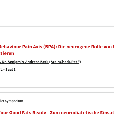
g
Behaviour Pain Axis (BPA): Die neurogene Rolle von
ntieren
. Dr. Benjamin-Andreas Berk (BrainCheck.Pet ®)
L - Saal 1
ller Symposium
Your Good Fats Ready - Zum neurodiätetische Einsa