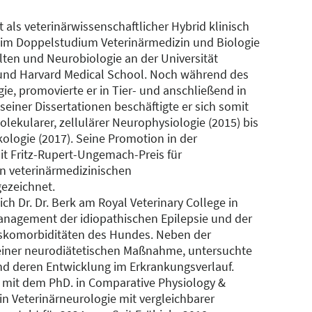
t als veterinärwissenschaftlicher Hybrid klinisch
te im Doppelstudium Veterinärmedizin und Biologie
ten und Neurobiologie an der Universität
 und Harvard Medical School. Noch während des
e, promovierte er in Tier- und anschließend in
iner Dissertationen beschäftigte er sich somit
ekularer, zellulärer Neurophysiologie (2015) bis
kologie (2017). Seine Promotion in der
t Fritz-Rupert-Ungemach-Preis für
n veterinärmedizinischen
ezeichnet.
ich Dr. Dr. Berk am Royal Veterinary College in
nagement der idiopathischen Epilepsie und der
nskomorbiditäten des Hundes. Neben der
 einer neurodiätetischen Maßnahme, untersuchte
nd deren Entwicklung im Erkrankungsverlauf.
h mit dem PhD. in Comparative Physiology &
n Veterinärneurologie mit vergleichbarer