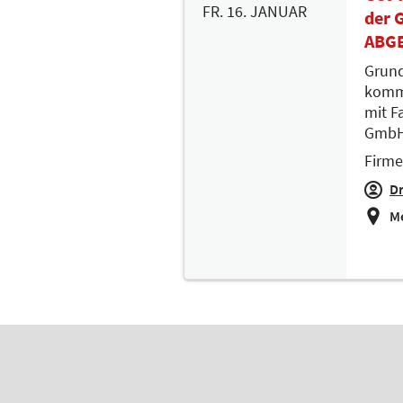
FR. 16. JANUAR
der 
ABGE
Grund
komme
mit F
Gmb
Firme
Dr
M