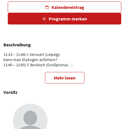
Kalendereintrag
Programm merken
Beschreibung
11:15 – 11:40; I. Vervuert (Leipzig):
Kann man Glykogen anfüttern?
11:40 – 12:05; F. Bockisch (Großpösna):
Elektrolyte füttern, ist wie Salz ins Meer tragen?
12:05 – 12:30; F. Bätjer (Braunschweig):
Mehr lesen
Mythen und Fakten zur Vitamin E Versorgung bei Sportpferden
12:30 – 12:55; B. Dosch (Leipzig):
Wasser - Ein Futtermittel mit unterschätzter Bedeutung bei
Vorsitz
Sportpferden