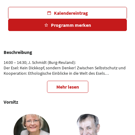
Kalendereintrag
Programm merken
Beschreibung
14:00 – 14:30; J. Schmidt (Burg-Reuland):
Der Esel: Kein Dickkopf, sondern Denker! Zwischen Selbstschutz und
Kooperation: Ethologische Einblicke in die Welt des Esels
14:30 – 15:00; N. Michalsky (Leipzig):
Haltung und Fütterung von Eseln in Deutschland
Mehr lesen
15:00 – 15:30; L. Unger, J. Schäfer, V. Gerber, V. Hungerbühler, S. Schaefler
(Bern):
Esel in der Schweiz: Eine Übersicht zu Haltung, Gesundheit und
Vorsitz
tierschutzrelevanten Aspekten