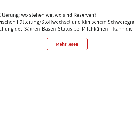
ütterung: wo stehen wir, wo sind Reserven?
schen Fütterung/Stoffwechsel und klinischem Schweregra
achung des Säuren-Basen-Status bei Milchkühen – kann die 
Rolle spielen Hypokal- und Hypophosphatämie?
Mehr lesen
Leberfunktionsstörung bei Milchkühen – Klinische und labor
 Stoffwechselkontrolle eine Zukunft?