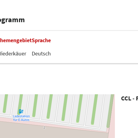
rogramm
hemengebiet
Sprache
iederkäuer
Deutsch
CCL -