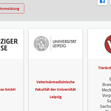
r-Anmeldung
Tierär
B
Veterinärmedizinische
Bra
esse GmbH
Fakultät der Universität
Meck
Vor
Leipzig
S
Sachs