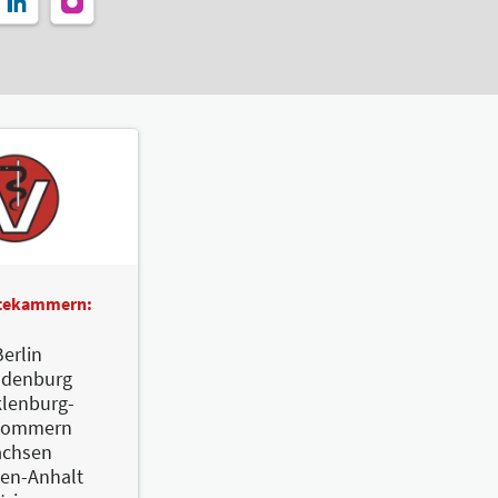
ztekammern:
erlin
ndenburg
lenburg-
pommern
achsen
en-Anhalt