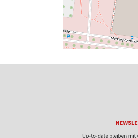
NEWSLE
Up-to-date bleiben mit