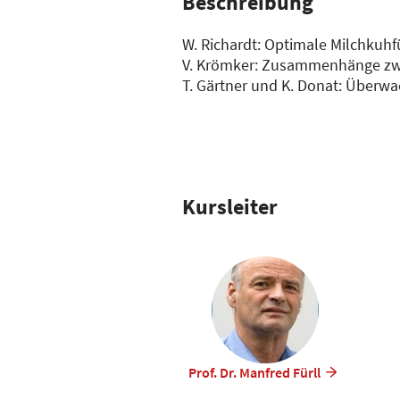
Beschreibung
W. Richardt: Optimale Milchkuhf
V. Krömker: Zusammenhänge zwi
T. Gärtner und K. Donat: Überw
sinnvoll ergänzt werden?
M. Fürll: Downer cows: welche 
J. Rehage: Leberverfettung vs. 
K. Donat: Hat die systematische
Kursleiter
Prof. Dr. Manfred Fürll